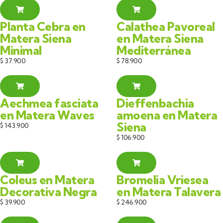
Planta Cebra en
Calathea Pavoreal
Matera Siena
en Matera Siena
Minimal
Mediterránea
$
37.900
$
78.900
Aechmea fasciata
Dieffenbachia
en Matera Waves
amoena en Matera
Siena
$
143.900
$
106.900
Coleus en Matera
Bromelia Vriesea
Decorativa Negra
en Matera Talavera
$
39.900
$
246.900