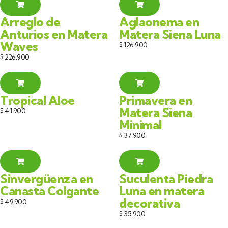
Arreglo de
Aglaonema en
Anturios en Matera
Matera Siena Luna
Waves
$
126.900
$
226.900
Tropical Aloe
Primavera en
Matera Siena
$
41.900
Minimal
$
37.900
Sinvergüenza en
Suculenta Piedra
Canasta Colgante
Luna en matera
decorativa
$
49.900
$
35.900