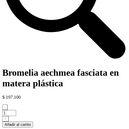
Bromelia aechmea fasciata en
matera plástica
$
197.100
Bromelia
-
aechmea
fasciata
+
en
Añadir al carrito
matera