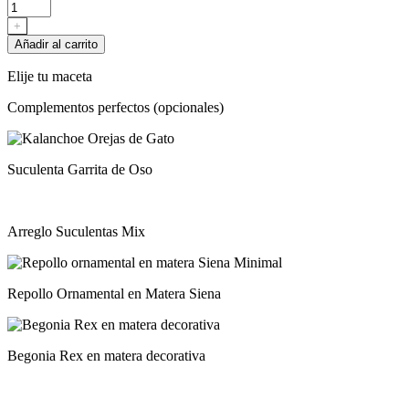
holandés
mix
+
en
Añadir al carrito
matera
y
Elije tu maceta
base
metálica
Complementos perfectos (opcionales)
cantidad
Suculenta Garrita de Oso
Arreglo Suculentas Mix
Repollo Ornamental en Matera Siena
Begonia Rex en matera decorativa