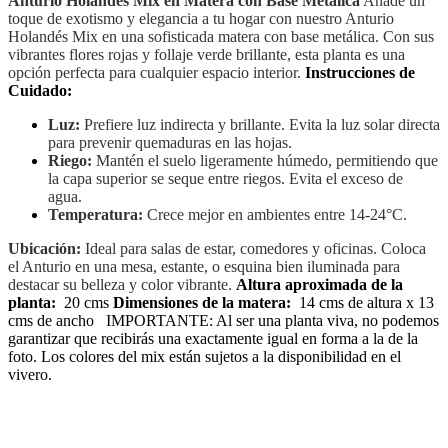
Anturio Holandés Mix en Matera con Base Metálica
Añade un
toque de exotismo y elegancia a tu hogar con nuestro Anturio
Holandés Mix en una sofisticada matera con base metálica. Con sus
vibrantes flores rojas y follaje verde brillante, esta planta es una
opción perfecta para cualquier espacio interior.
Instrucciones de
Cuidado:
Luz:
Prefiere luz indirecta y brillante. Evita la luz solar directa
para prevenir quemaduras en las hojas.
Riego:
Mantén el suelo ligeramente húmedo, permitiendo que
la capa superior se seque entre riegos. Evita el exceso de
agua.
Temperatura:
Crece mejor en ambientes entre 14-24°C.
Ubicación:
Ideal para salas de estar, comedores y oficinas. Coloca
el Anturio en una mesa, estante, o esquina bien iluminada para
destacar su belleza y color vibrante.
Altura aproximada de la
planta:
20 cms
Dimensiones de la matera:
14 cms de altura x 13
cms de ancho IMPORTANTE: Al ser una planta viva, no podemos
garantizar que recibirás una exactamente igual en forma a la de la
foto. Los colores del mix están sujetos a la disponibilidad en el
vivero.