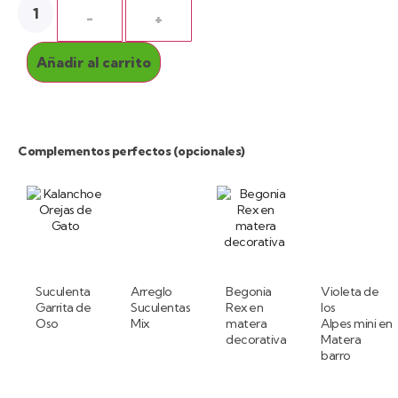
-
+
Añadir al carrito
Complementos perfectos (opcionales)
Suculenta
Arreglo
Begonia
Violeta de
Garrita de
Suculentas
Rex en
los
Oso
Mix
matera
Alpes mini en
decorativa
Matera
barro