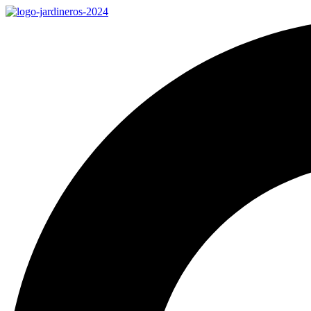
Ir
al
contenido