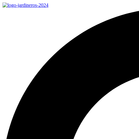
Ir
al
contenido