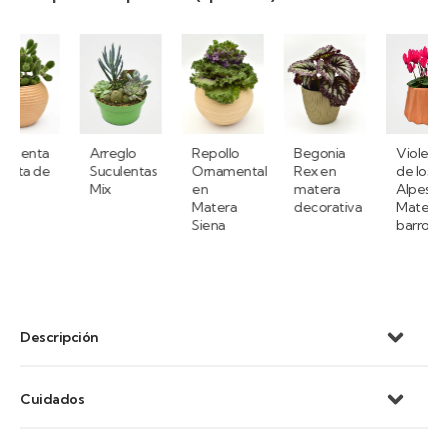
Arreglo
Repollo
Begonia
Violeta
e
Suculentas
Ornamental
Rex en
de los
Mix
en
matera
Alpes mini en
Matera
decorativa
Matera
Siena
barro
Descripción
Cuidados