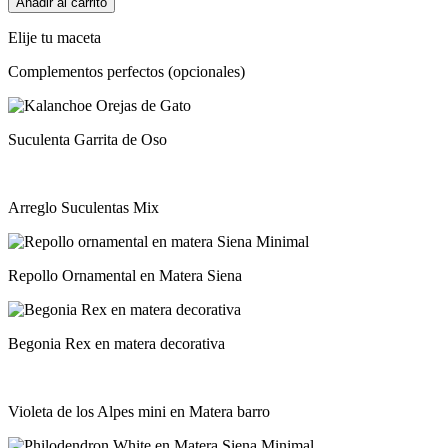
Añadir al carrito
casera
fácil
Elije tu maceta
x
5
Complementos perfectos (opcionales)
cantidad
Suculenta Garrita de Oso
Arreglo Suculentas Mix
Repollo Ornamental en Matera Siena
Begonia Rex en matera decorativa
Violeta de los Alpes mini en Matera barro