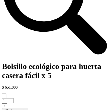
Bolsillo ecológico para huerta
casera fácil x 5
$
651.000
Bolsillo
-
ecológico
para
+
huerta