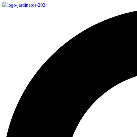
Ir
al
contenido