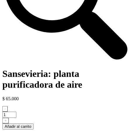
Sansevieria: planta
purificadora de aire
$
65.000
Sansevieria:
-
planta
purificadora
+
de
Añadir al carrito
aire