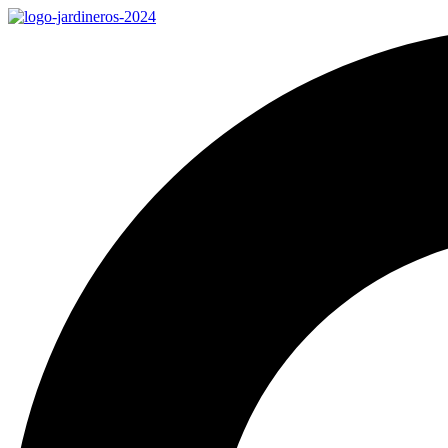
Ir
al
contenido