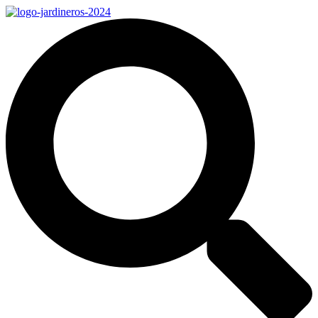
Ir
al
contenido