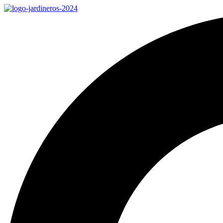
Ir
al
contenido